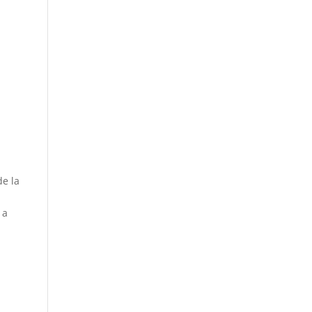
de la
 a