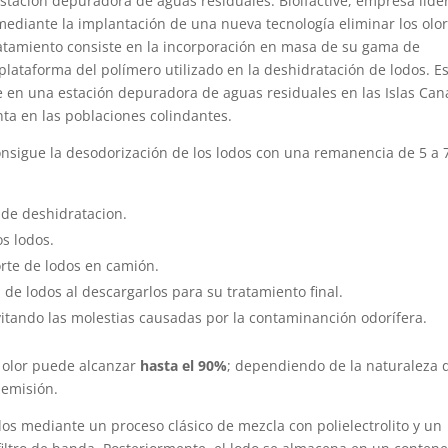
tación depuradora de aguas residuales. Biolfactive, empresa líde
mediante la implantación de una nueva tecnología eliminar los olo
ratamiento consiste en la incorporación en masa de su gama de
lataforma del polímero utilizado en la deshidratación de lodos. E
 en una estación depuradora de aguas residuales en las Islas Can
nta en las poblaciones colindantes.
nsigue la desodorización de los lodos con una remanencia de 5 a 
o de deshidratacion.
s lodos.
orte de lodos en camión.
 de lodos al descargarlos para su tratamiento final.
vitando las molestias causadas por la contaminanción odorífera.
e olor puede alcanzar
hasta el 90%
; dependiendo de la naturaleza 
 emisión.
dos mediante un proceso clásico de mezcla con polielectrolito y un