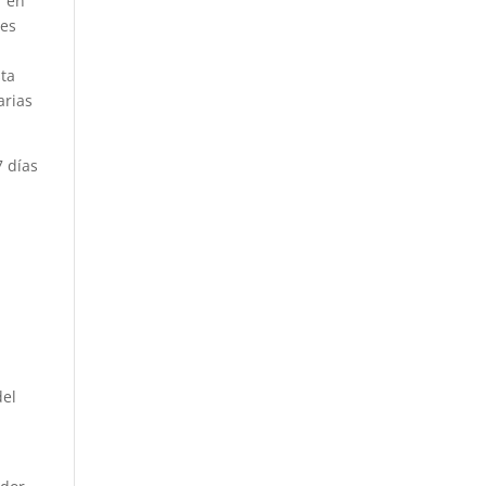
r en
res
sta
arias
7 días
del