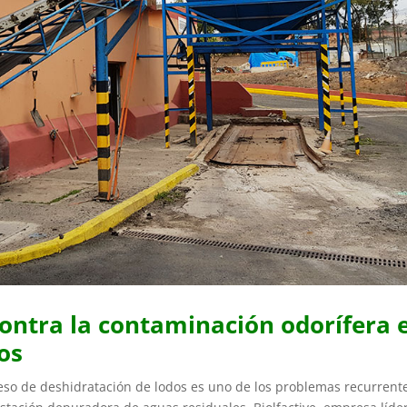
ontra la contaminación odorífera 
os
eso de deshidratación de lodos es uno de los problemas recurrent