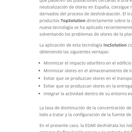
que padecen las poblaciones cercanas a una es
neutralización de olores en España, consigue 
derivados del proceso de deshidratación. El t
productos
TopSolution
directamente sobre la p
nueva tecnología se ha aplicado recientemente
solventando los problemas de olores de la pla
La aplicación de esta tecnología
IncSolution
co
obteniendo las siguientes ventajas:
Minimizar el impacto odorífero en el edifici
Minimizar olores en el almacenamiento de lo
Evitar que se produzcan olores en el transp
Evitar que se produzcan olores en la entrega
Integrar la actividad dentro de su entorno e
La tasa de disminución de la concentración d
lodo a tratar y la configuración de la fuente de
En el presente caso, la EDAR deshidrata los lo