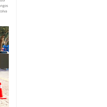
edor
fangos
tolva