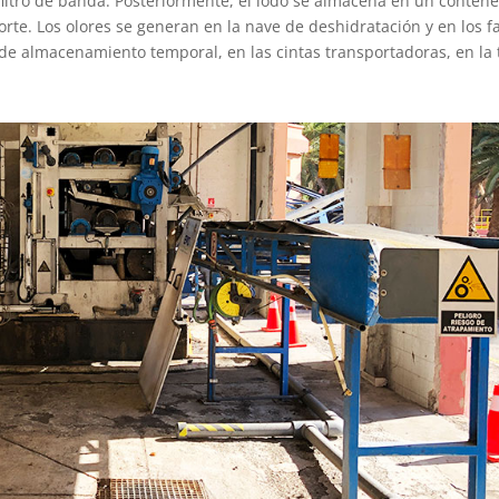
 filtro de banda. Posteriormente, el lodo se almacena en un conten
orte. Los olores se generan en la nave de deshidratación y en los 
 de almacenamiento temporal, en las cintas transportadoras, en la 