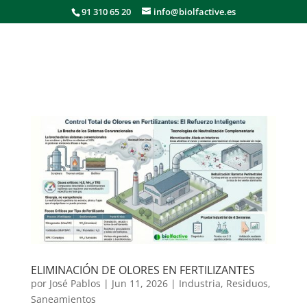
91 310 65 20
info@biolfactive.es
ELIMINACIÓN DE OLORES EN FERTILIZANTES
por
José Pablos
|
Jun 11, 2026
|
Industria
,
Residuos
,
Saneamientos