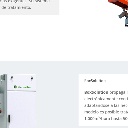
más exigentes. Su sistema
s de tratamiento.
BoxSolution
BoxSolution
propaga l
electrónicamente con 
adaptándose a las nece
modelo es posible tra
1.000m³/hora hasta 50