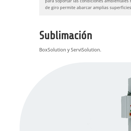
para soportar las condiciones ambientales 
de giro permite abarcar amplias superficie
Sublimación
BoxSolution y ServiSolution.