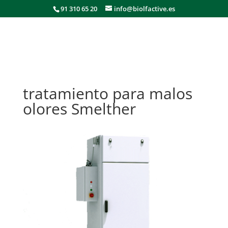
91 310 65 20
info@biolfactive.es
tratamiento para malos
olores Smelther