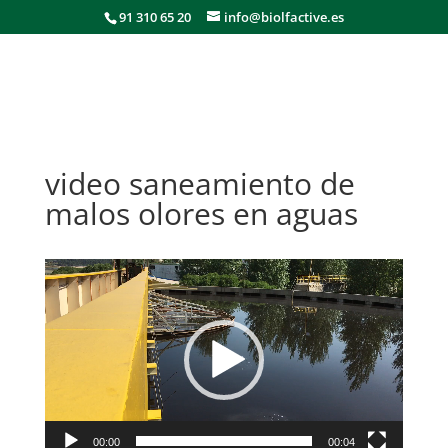
91 310 65 20
info@biolfactive.es
video saneamiento de
malos olores en aguas
Reproductor
de
vídeo
00:00
00:04