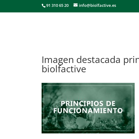
91 310 65 20
info@biolfactive.es
Imagen destacada prin
biolfactive